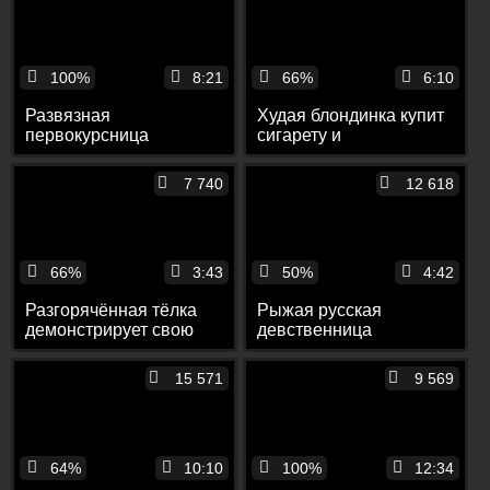
100%
8:21
66%
6:10
Развязная
Худая блондинка купит
первокурсница
сигарету и
демонстрирует голое
демонстрирует себя
тело перед камерой
перед камерой
7 740
12 618
66%
3:43
50%
4:42
Разгорячённая тёлка
Рыжая русская
демонстрирует свою
девственница
мокрую пизду перед
раздевается и
камерой
демонстрирует себя
15 571
9 569
перед камерой
64%
10:10
100%
12:34