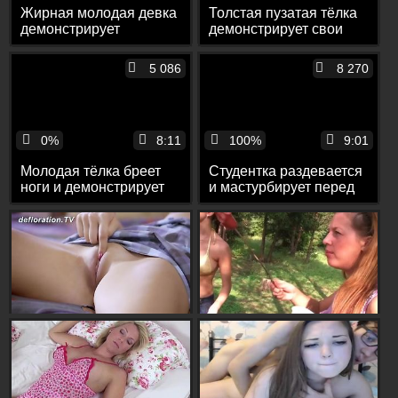
Жирная молодая девка
Толстая пузатая тёлка
демонстрирует
демонстрирует свои
волосатую пизду перед
огромные сиськи перед
камерой
веб камерой
5 086
8 270
0%
8:11
100%
9:01
Молодая тёлка бреет
Студентка раздевается
ноги и демонстрирует
и мастурбирует перед
обнажённое тело перед
камерой
камерой