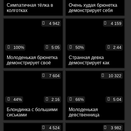
Симпатичная тёлка в
Очень худая брюнетка
колготках
демонстрирует себя
демонстрирует перед
перед камерой
вебкой свои красивые
4 942
4 159
ножки
100%
5:05
50%
2:44
Молоденькая брюнетка
Странная девка
демонстрирует своё
демонстрирует как
тело перед камерой
писает перед камерой
брата
7 604
10 322
44%
2:16
66%
5:04
Блондинка с большими
Молоденькая
сиськами
девственница
демонстрирует себя
раздевается и
перед камерой
демонстрирует себя
4 524
3 982
перед камерой