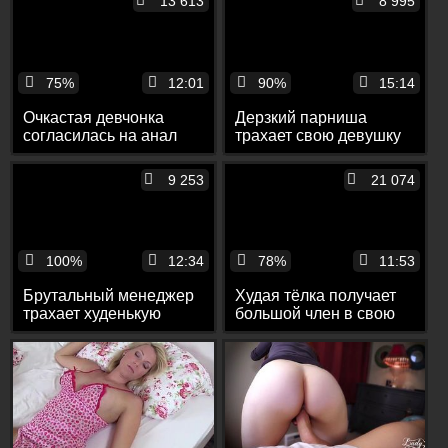
13 613
8 995
75%
12:01
90%
15:14
Очкастая девчонка
Дерзкий парниша
согласилась на анал
трахает свою девушку
после оргазма
глубоко в рот и анал
9 253
21 074
100%
12:34
78%
11:53
Брутальный менеджер
Худая тёлка получает
трахает худенькую
большой член в свою
модель в попку
узкую задницу