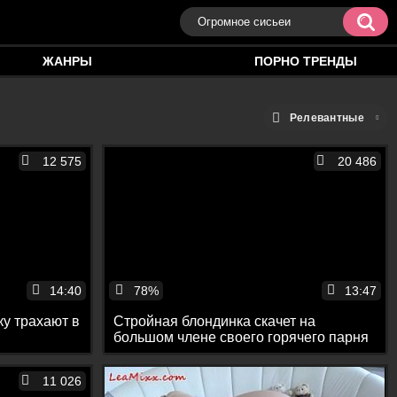
ЖАНРЫ
ПОРНО ТРЕНДЫ
Релевантные
12 575
20 486
14:40
78%
13:47
у трахают в
Стройная блондинка скачет на
большом члене своего горячего парня
11 026